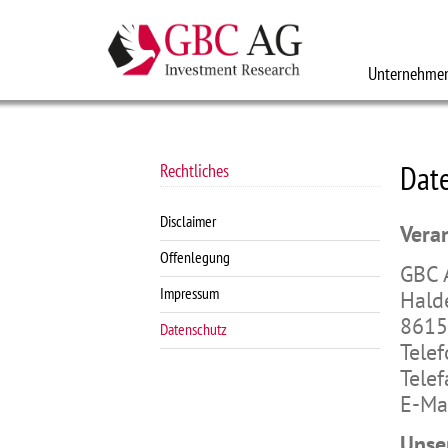
Unternehmen
Dat
Rechtliches
Disclaimer
Veran
Offenlegung
GBC 
Impressum
Hald
8615
Datenschutz
Tele
Tele
E-Mai
Unse