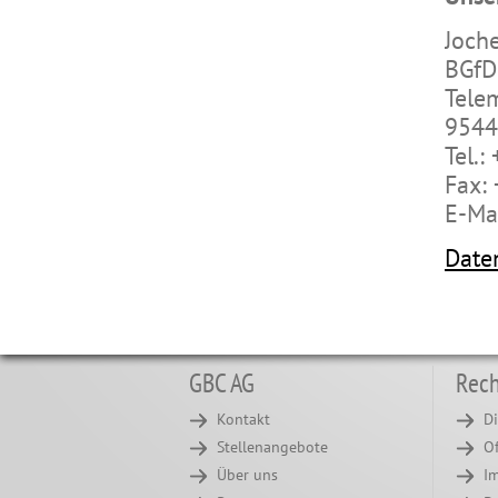
Joch
BGfD
Telem
9544
Tel.:
Fax:
E-Ma
Date
GBC AG
Rech
Kontakt
Di
Stellenangebote
O
Über uns
I