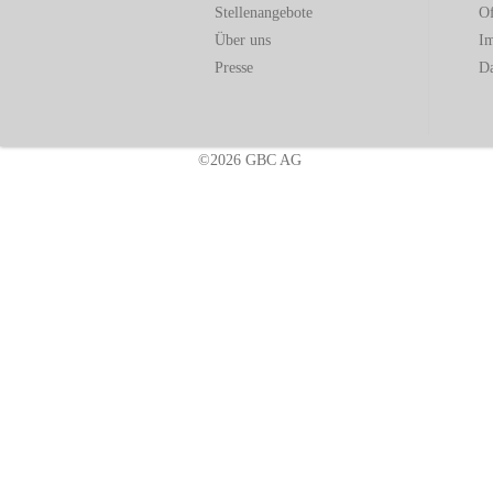
Stellenangebote
Of
Über uns
I
Presse
Da
©2026 GBC AG