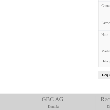
Conta
Pass
Note
Mailin
Data 
GBC AG
Rec
Kontakt
Di