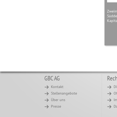
Zweima
Südde
Kapita
GBC AG
Rech
Kontakt
Di
Stellenangebote
O
Über uns
I
Presse
D