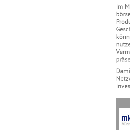
Im M
börse
Prod
Gesc
könn
nutz
Verm
präs
Dami
Netz
Inves