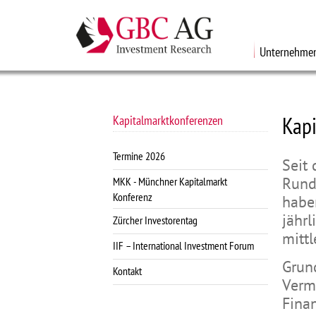
Unternehmen
Kap
Kapitalmarktkonferenzen
Termine 2026
Seit
Rund
MKK - Münchner Kapitalmarkt
Konferenz
haben
jähr
Zürcher Investorentag
mitt
IIF – International Investment Forum
Grun
Kontakt
Verm
Fina