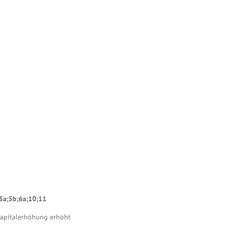
;5a;5b;6a;10;11
Kapitalerhöhung erhöht