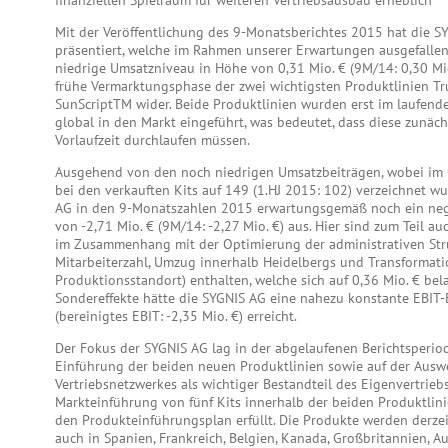
finanziellen Spielraum für weiteren Vertriebsausbau erheblich
Mit der Veröffentlichung des 9-Monatsberichtes 2015 hat die S
präsentiert, welche im Rahmen unserer Erwartungen ausgefallen
niedrige Umsatzniveau in Höhe von 0,31 Mio. € (9M/14: 0,30 Mio
frühe Vermarktungsphase der zwei wichtigsten Produktlinien 
SunScriptTM wider. Beide Produktlinien wurden erst im laufend
global in den Markt eingeführt, was bedeutet, dass diese zunäch
Vorlaufzeit durchlaufen müssen.
Ausgehend von den noch niedrigen Umsatzbeiträgen, wobei im 
bei den verkauften Kits auf 149 (1.HJ 2015: 102) verzeichnet wu
AG in den 9-Monatszahlen 2015 erwartungsgemäß noch ein neg
von -2,71 Mio. € (9M/14: -2,27 Mio. €) aus. Hier sind zum Teil 
im Zusammenhang mit der Optimierung der administrativen Str
Mitarbeiterzahl, Umzug innerhalb Heidelbergs und Transformat
Produktionsstandort) enthalten, welche sich auf 0,36 Mio. € bel
Sondereffekte hätte die SYGNIS AG eine nahezu konstante EBIT
(bereinigtes EBIT: -2,35 Mio. €) erreicht.
Der Fokus der SYGNIS AG lag in der abgelaufenen Berichtsperi
Einführung der beiden neuen Produktlinien sowie auf der Ausw
Vertriebsnetzwerkes als wichtiger Bestandteil des Eigenvertriebs
Markteinführung von fünf Kits innerhalb der beiden Produktlini
den Produkteinführungsplan erfüllt. Die Produkte werden derze
auch in Spanien, Frankreich, Belgien, Kanada, Großbritannien, Aus