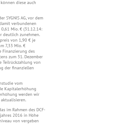
h können diese auch
 der SYGNIS AG, vor dem
 damit verbundenen
0,61 Mio. € (31.12.14:
er deutlich zunehmen.
reis von 1,90 € je
um 7,33 Mio. €
ie Finanzierung des
stens zum 31. Dezember
e Teilrückzahlung von
g der finanziellen
chstudie vom
nde Kapitalerhöhung
lerhöhung werden wir
aktualisieren.
 das im Rahmen des DCF-
sjahres 2016 in Höhe
sniveau von vergeben