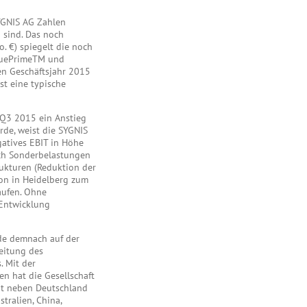
YGNIS AG Zahlen
 sind. Das noch
. €) spiegelt die noch
TruePrimeTM und
en Geschäftsjahr 2015
st eine typische
Q3 2015 ein Anstieg
rde, weist die SYGNIS
atives EBIT in Höhe
auch Sonderbelastungen
ukturen (Reduktion der
ion in Heidelberg zum
aufen. Ohne
-Entwicklung
ode demnach auf der
eitung des
. Mit der
en hat die Gesellschaft
it neben Deutschland
tralien, China,