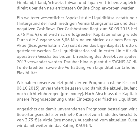
Finnland, Irland, Schweiz, Taiwan und Japan vertrieben. Zugleic
direkt über den neu errichteten Online-Shop erworben werden.
Ein weiterer wesentlicher Aspekt ist die Liquiditätsausstattung
Hintergrund der noch niedrigen Vermarktungsumsätze und des
negativen Cashflows. Der Cashbestand liegt zum 30.09.2015 bei 
3,76 Mio. €) und wird nach erfolgreicher Kapitalerhöhung wied
Durch die Ausgabe von 3,86 Mio. neuen Aktien zu einem Bezugsp
Aktie (Bezugsverhältnis 7:2) soll dabei das Eigenkapital brutto 
gesteigert werden. Der Liquiditätserlös soll in erster Linie für d
operativen Geschäftes bis zur Erreichung des Break-Even späte
2017 verwendet werden. Darüber hinaus plant die SYGNIS AG di
Förderkrediten sowie die Vorhaltung von Liquidität zur Erhöhun
Flexibilität.
Wir haben unsere zuletzt publizierten Prognosen (siehe Resear
08.10.2015) unverändert belassen und damit die aktuell laufe
noch nicht einbezogen (pre money). Nach Abschluss der Kapita
unsere Prognoseplanung unter Einbezug der frischen Liquidität 
Angesichts der damit unveränderten Prognosen bestätigen wir
Bewertungsmodells errechnete Kursziel zum Ende des Geschäft
von 3,75 € je Aktie (pre money). Ausgehend vom aktuellen Kur
wir damit weiterhin das Rating KAUFEN.