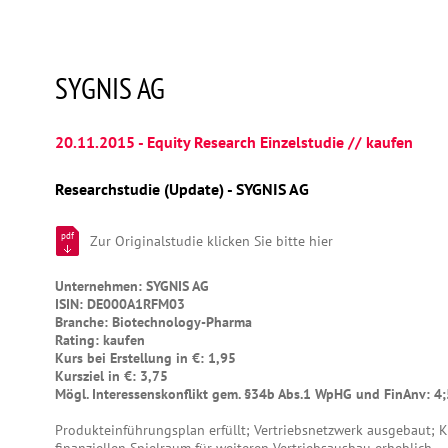
SYGNIS AG
20.11.2015 - Equity Research Einzelstudie // kaufen
Researchstudie (Update) - SYGNIS AG
pdf
Zur Originalstudie klicken Sie bitte hier
Unternehmen: SYGNIS AG
ISIN: DE000A1RFM03
Branche: Biotechnology-Pharma
Rating: kaufen
Kurs bei Erstellung in €: 1,95
Kursziel in €: 3,75
Mögl. Interessenskonflikt gem. §34b Abs.1 WpHG und FinAnv: 4
Produkteinführungsplan erfüllt; Vertriebsnetzwerk ausgebaut; 