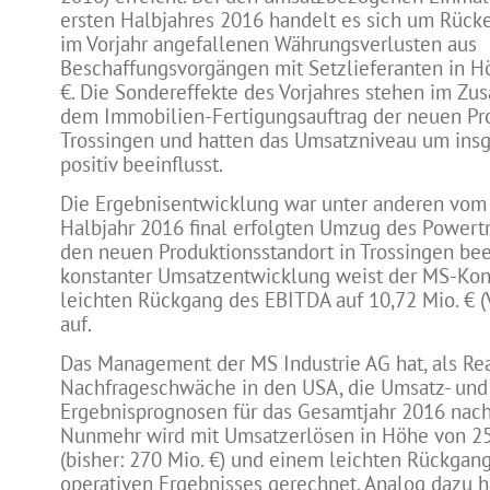
ersten Halbjahres 2016 handelt es sich um Rück
im Vorjahr angefallenen Währungsverlusten aus
Beschaffungsvorgängen mit Setzlieferanten in H
€. Die Sondereffekte des Vorjahres stehen im Z
dem Immobilien-Fertigungsauftrag der neuen Pro
Trossingen und hatten das Umsatzniveau um insg
positiv beeinflusst.
Die Ergebnisentwicklung war unter anderen vom
Halbjahr 2016 final erfolgten Umzug des Powert
den neuen Produktionsstandort in Trossingen beei
konstanter Umsatzentwicklung weist der MS-Kon
leichten Rückgang des EBITDA auf 10,72 Mio. € (V
auf.
Das Management der MS Industrie AG hat, als Rea
Nachfrageschwäche in den USA, die Umsatz- und
Ergebnisprognosen für das Gesamtjahr 2016 nach
Nunmehr wird mit Umsatzerlösen in Höhe von 25
(bisher: 270 Mio. €) und einem leichten Rückgan
operativen Ergebnisses gerechnet. Analog dazu 