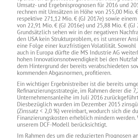
Umsatz- und Ergebnisprognosen für 2016 und 201
rechnen mit Umsätzen in Höhe von 255,00 Mio. €
respektive 271,12 Mio. € (GJ 2017e) sowie eine
von 22,91 Mio. € (GJ 2016e) und 25,88 Mio. € (GJ 
Grundsätzlich sehen wir in der negativen Nachfr
den USA kein Strukturproblem, es ist unserer Ans
eine Folge einer kurzfristigen Volatilität. Sowohl
auch in Europa dürfte die MS Industrie AG weiter
hohen Innovationsnotwendigkeit bei den Nutzfah
dem Hintergrund der bereits verabschiedeten so
kommenden Abgasnormen, profitieren.
Ein wichtiger Ergebnistreiber ist die bereits umg
Refinanzierungsstrategie, im Rahmen derer die 7
Unternehmensanleihe im Juli 2016 zurückgeführ
Diesbezüglich wurden im Dezember 2015 zinsgü
(Zinssatz < 2,0 %) vereinbart, wodurch sich die d
Finanzierungskosten erheblich mindern werden. 
unserem DCF-Modell berücksichtigt.
Im Rahmen des um die reduzierten Prognosen a