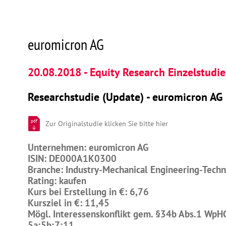
euromicron AG
20.08.2018 - Equity Research Einzelstudie
Researchstudie (Update) - euromicron AG
pdf
Zur Originalstudie klicken Sie bitte hier
Unternehmen: euromicron AG
ISIN: DE000A1K0300
Branche: Industry-Mechanical Engineering-Tech
Rating: kaufen
Kurs bei Erstellung in €: 6,76
Kursziel in €: 11,45
Mögl. Interessenskonflikt gem. §34b Abs.1 WpH
5a;5b;7;11