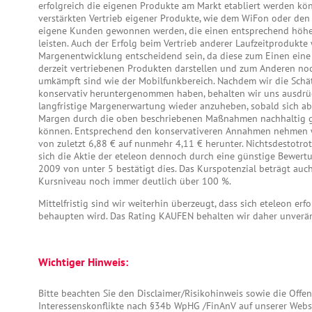
erfolgreich die eigenen Produkte am Markt etabliert werden kö
verstärkten Vertrieb eigener Produkte, wie dem WiFon oder den 
eigene Kunden gewonnen werden, die einen entsprechend höh
leisten. Auch der Erfolg beim Vertrieb anderer Laufzeitprodukte 
Margenentwicklung entscheidend sein, da diese zum Einen eine 
derzeit vertriebenen Produkten darstellen und zum Anderen noc
umkämpft sind wie der Mobilfunkbereich. Nachdem wir die Sch
konservativ heruntergenommen haben, behalten wir uns ausdrück
langfristige Margenerwartung wieder anzuheben, sobald sich abz
Margen durch die oben beschriebenen Maßnahmen nachhaltig g
können. Entsprechend den konservativeren Annahmen nehmen w
von zuletzt 6,88 € auf nunmehr 4,11 € herunter. Nichtsdestotrot
sich die Aktie der eteleon dennoch durch eine günstige Bewertu
2009 von unter 5 bestätigt dies. Das Kurspotenzial beträgt auc
Kursniveau noch immer deutlich über 100 %.
Mittelfristig sind wir weiterhin überzeugt, dass sich eteleon erf
behaupten wird. Das Rating KAUFEN behalten wir daher unverän
Wichtiger Hinweis:
Bitte beachten Sie den Disclaimer/Risikohinweis sowie die Off
Interessenskonflikte nach §34b WpHG /FinAnV auf unserer Webs