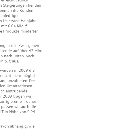
erreicht. Jedoch
en Steigerungen bei den
aben an die Kunden
m niedrigen
n im ersten Halbjahr
 mit 0,04 Mio. €
ue Produkte minderten
 angepasst. Zwar gehen
esende auf über 42 Mio.
en nach unten. Nach
Mio. € aus.
werden in 2009 die
nn nicht mehr möglich
ang anzubieten. Der
 den Umsatzerlösen
ich eintrübende
ür 2009 tragen wir
orrigieren wir daher
 passen wir auch die
IT in Höhe von 0,94
davon abhängig, wie