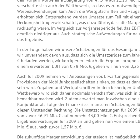
dem Vorjahr wurde eine Steigerung von 49,5 % auf 21,16 Mio. € 
verschärfte sich auch der Wettbewerb, so dass es zu notwendig
Werbeaufwendungen kam. Auch die Wertgutschriften und –zug
erhöhten sich. Entsprechend wurden Umsätze zum Teil mit eine
Deckungsbeitrag erwirtschaftet, was dazu führte, dass die Marge
rückläufig waren. Im Vergleich zur Vorjahresperiode fiel das EBIT
deutlich niedriger aus. Auch strategische Aufwendungen für ne
das Ergebnis.
In der Folge haben wir unsere Schätzungen für das Gesamtjahr
wir unverändert davon aus, dass sich die Umsatzerlöse zum Jahr
€ belaufen werden, wir korrigieren jedoch die Ergebnisprognos
einem erwarteten EBIT von 0,78 Mio. €, gehen wir nun von 0,23 
Auch für 2009 nehmen wir Anpassungen vor. Erwartungsgemäß 
Provisionen der Mobilfunkgesellschaften sinken, so dass es da
sein wird, Zugaben und Wertgutschriften in dem bisherigen Umf
Wettbewerb wird sich daher nochmals verschärften, was sich in
bemerkbar machen wird. Zudem erwartet man inzwischen eine s
Konjunktur als Folge der Finanzkrise. In unseren Schätzungen f
diesen Umständen Rechnung. Die Umsatzschätzungen für 2009 k
von zuvor 46,91 Mio. € auf nunmehr 43,00 Mio. €. Entsprechend
Ergebniserwartungen für 2009 an und gehen nun von einem EB
Mio. € aus, nach zuvor 1,57 Mio. €.
Die zukünftige Margenentwicklung der eteleon ist maßgeblich 