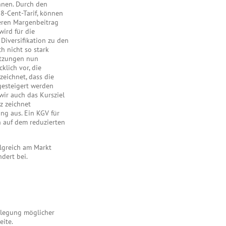
nnen. Durch den
8-Cent-Tarif, können
eren Margenbeitrag
wird für die
Diversifikation zu den
h nicht so stark
ätzungen nun
lich vor, die
eichnet, dass die
esteigert werden
ir auch das Kursziel
z zeichnet
ng aus. Ein KGV für
h auf dem reduzierten
olgreich am Markt
dert bei.
enlegung möglicher
eite.