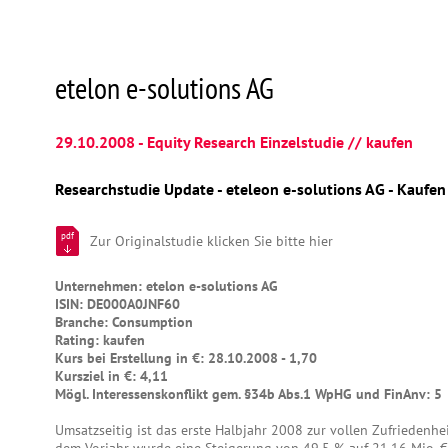
etelon e-solutions AG
29.10.2008 - Equity Research Einzelstudie // kaufen
Researchstudie Update - eteleon e-solutions AG - Kaufen
pdf
Zur Originalstudie klicken Sie bitte hier
Unternehmen: etelon e-solutions AG
ISIN: DE000A0JNF60
Branche: Consumption
Rating: kaufen
Kurs bei Erstellung in €: 28.10.2008 - 1,70
Kursziel in €: 4,11
Mögl. Interessenskonflikt gem. §34b Abs.1 WpHG und FinAnv: 5
Umsatzseitig ist das erste Halbjahr 2008 zur vollen Zufriedenhe