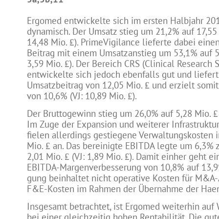
Ergomed entwickelte sich im ersten Halbjahr 20
dynamisch. Der Umsatz stieg um 21,2% auf 17,55 M
14,48 Mio. ₤). PrimeVigilance lieferte dabei eine
Beitrag mit einem Umsatzanstieg um 53,1% auf 5,
3,59 Mio. ₤). Der Bereich CRS (Clinical Research 
entwickelte sich jedoch ebenfalls gut und liefer
Umsatzbeitrag von 12,05 Mio. ₤ und erzielt somi
von 10,6% (VJ: 10,89 Mio. ₤).
Der Bruttogewinn stieg um 26,0% auf 5,28 Mio. ₤ (
Im Zuge der Expansion und weiterer Infrastruk
fielen allerdings gestiegene Verwaltungskosten 
Mio. ₤ an. Das bereinigte EBITDA legte um 6,3% z
2,01 Mio. ₤ (VJ: 1,89 Mio. ₤). Damit einher geht e
EBITDA-Margenverbesserung von 10,8% auf 13,9%
gung beinhaltet nicht operative Kosten für M&A-
F&E-Kosten im Rahmen der Übernahme der Haem
Insgesamt betrachtet, ist Ergomed weiterhin auf
bei einer gleichzeitig hohen Rentabilität. Die gu