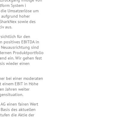
tzrückgang infolge von
tform System i
n die Umsatzerlöse um
s aufgrund hoher
 SharkNex sowie des
iv aus.
sichtlich für den
in positives EBITDA in
en Neuausrichtung sind
dernen Produktportfolio
end ein. Wir gehen fest
sis wieder einen
her bei einer moderaten
t einem EBIT in Höhe
en Jahren weiter
gensituation.
 AG einen fairen Wert
 Basis des aktuellen
stufen die Aktie der