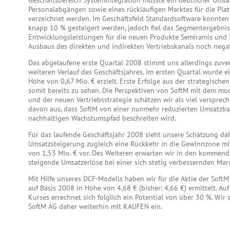
Geschäftsbereich Systemintegration musste ein deutlicher Umsa
Personalabgängen sowie eines rückläufigen Marktes für die Plat
verzeichnet werden. Im Geschäftsfeld Standardsoftware konnte
knapp 10 % gesteigert werden, jedoch fiel das Segmentergebni
Entwicklungsleistungen für die neuen Produkte Semiramis und
Ausbaus des direkten und indirekten Vertriebskanals noch negat
Das abgelaufene erste Quartal 2008 stimmt uns allerdings zuver
weiteren Verlauf des Geschäftsjahres. Im ersten Quartal wurde e
Höhe von 0,67 Mio. € erzielt. Erste Erfolge aus der strategisch
somit bereits zu sehen. Die Perspektiven von SoftM mit dem mo
und der neuen Vertriebsstrategie schätzen wir als viel versprech
davon aus, dass SoftM von einer nunmehr reduzierten Umsatzba
nachhaltigen Wachstumspfad beschreiten wird.
Für das laufende Geschäftsjahr 2008 sieht unsere Schätzung da
Umsatzsteigerung zugleich eine Rückkehr in die Gewinnzone mi
von 1,53 Mio. € vor. Des Weiteren erwarten wir in den kommend
steigende Umsatzerlöse bei einer sich stetig verbessernden Mar
Mit Hilfe unseres DCF-Modells haben wir für die Aktie der SoftM
auf Basis 2008 in Höhe von 4,68 € (bisher: 4,66 €) ermittelt. Auf
Kurses errechnet sich folglich ein Potential von über 30 %. Wir 
SoftM AG daher weiterhin mit KAUFEN ein.