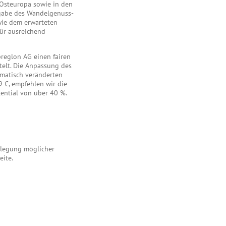
 Osteuropa sowie in den
sgabe des Wandelgenuss-
wie dem erwarteten
für ausreichend
reglon AG einen fairen
telt. Die Anpassung des
amatisch veränderten
9 €, empfehlen wir die
ential von über 40 %.
enlegung möglicher
eite.