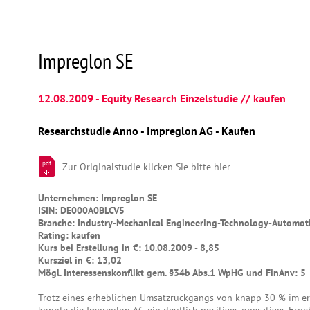
Impreglon SE
12.08.2009 - Equity Research Einzelstudie // kaufen
Researchstudie Anno - Impreglon AG - Kaufen
pdf
Zur Originalstudie klicken Sie bitte hier
Unternehmen: Impreglon SE
ISIN: DE000A0BLCV5
Branche: Industry-Mechanical Engineering-Technology-Automot
Rating: kaufen
Kurs bei Erstellung in €: 10.08.2009 - 8,85
Kursziel in €: 13,02
Mögl. Interessenskonflikt gem. §34b Abs.1 WpHG und FinAnv: 5
Trotz eines erheblichen Umsatzrückgangs von knapp 30 % im e