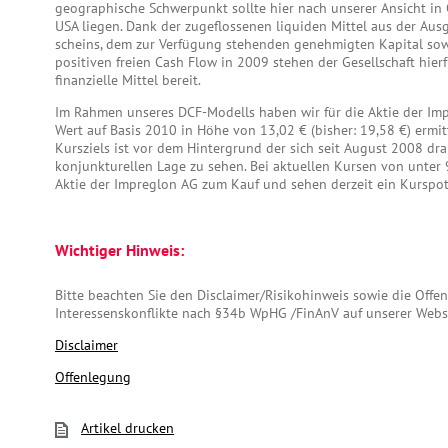
geographische Schwerpunkt sollte hier nach unserer Ansicht in
USA liegen. Dank der zugeflossenen liquiden Mittel aus der Au
scheins, dem zur Verfügung stehenden genehmigten Kapital so
positiven freien Cash Flow in 2009 stehen der Gesellschaft hier
finanzielle Mittel bereit.
Im Rahmen unseres DCF-Modells haben wir für die Aktie der Imp
Wert auf Basis 2010 in Höhe von 13,02 € (bisher: 19,58 €) ermit
Kursziels ist vor dem Hintergrund der sich seit August 2008 dr
konjunkturellen Lage zu sehen. Bei aktuellen Kursen von unter 
Aktie der Impreglon AG zum Kauf und sehen derzeit ein Kurspot
Wichtiger Hinweis:
Bitte beachten Sie den Disclaimer/Risikohinweis sowie die Off
Interessenskonflikte nach §34b WpHG /FinAnV auf unserer Webs
Disclaimer
Offenlegung
Artikel drucken