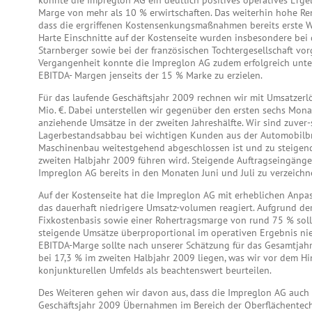
konnte die Impreglon AG ein deutlich positives operatives Erge
Marge von mehr als 10 % erwirtschaften. Das weiterhin hohe Rent
dass die ergriffenen Kostensenkungsmaßnahmen bereits erste W
Harte Einschnitte auf der Kostenseite wurden insbesondere bei d
Starnberger sowie bei der französischen Tochtergesellschaft vo
Vergangenheit konnte die Impreglon AG zudem erfolgreich unter
EBITDA- Margen jenseits der 15 % Marke zu erzielen.
Für das laufende Geschäftsjahr 2009 rechnen wir mit Umsatzerl
Mio. €. Dabei unterstellen wir gegenüber den ersten sechs Mon
anziehende Umsätze in der zweiten Jahreshälfte. Wir sind zuver-s
Lagerbestandsabbau bei wichtigen Kunden aus der Automobilb
Maschinenbau weitestgehend abgeschlossen ist und zu steige
zweiten Halbjahr 2009 führen wird. Steigende Auftragseingänge
Impreglon AG bereits in den Monaten Juni und Juli zu verzeichn
Auf der Kostenseite hat die Impreglon AG mit erheblichen An
das dauerhaft niedrigere Umsatz-volumen reagiert. Aufgrund de
Fixkostenbasis sowie einer Rohertragsmarge von rund 75 % sollt
steigende Umsätze überproportional im operativen Ergebnis nie
EBITDA-Marge sollte nach unserer Schätzung für das Gesamtjahr
bei 17,3 % im zweiten Halbjahr 2009 liegen, was wir vor dem H
konjunkturellen Umfelds als beachtenswert beurteilen.
Des Weiteren gehen wir davon aus, dass die Impreglon AG auch
Geschäftsjahr 2009 Übernahmen im Bereich der Oberflächentechn