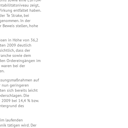
bnis sowie eine EBITDA-
abilitätsniveau zeigt,
irkung entfaltet haben.
er Te Strake, bei
rgenommen. In der
 Beweis stellen, hohe
ösen in Höhe von 36,2
aten 2009 deutlich
ichtlich, dass der
ranche sowie dem
nden Ordereingängen im
 waren bei der
en.
passungsmaßnahmen auf
r nun geringeren
en sich bereits leicht
derschlagen. Die
 2009 bei 14,4 % bzw.
intergrund des
 im laufenden
ik tätigen wird. Der