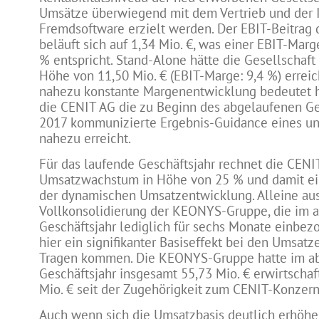
Umsätze überwiegend mit dem Vertrieb und der I
Fremdsoftware erzielt werden. Der EBIT-Beitra
beläuft sich auf 1,34 Mio. €, was einer EBIT-Mar
% entspricht. Stand-Alone hätte die Gesellschaft 
Höhe von 11,50 Mio. € (EBIT-Marge: 9,4 %) erreic
nahezu konstante Margenentwicklung bedeutet hä
die CENIT AG die zu Beginn des abgelaufenen Ge
2017 kommunizierte Ergebnis-Guidance eines u
nahezu erreicht.
Für das laufende Geschäftsjahr rechnet die CEN
Umsatzwachstum in Höhe von 25 % und damit ei
der dynamischen Umsatzentwicklung. Alleine aus
Vollkonsolidierung der KEONYS-Gruppe, die im 
Geschäftsjahr lediglich für sechs Monate einbezo
hier ein signifikanter Basiseffekt bei den Umsat
Tragen kommen. Die KEONYS-Gruppe hatte im a
Geschäftsjahr insgesamt 55,73 Mio. € erwirtschaf
Mio. € seit der Zugehörigkeit zum CENIT-Konzern
Auch wenn sich die Umsatzbasis deutlich erhöhen