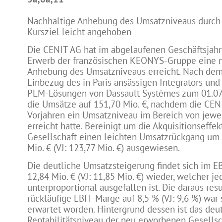
Nachhaltige Anhebung des Umsatzniveaus durc
Kursziel leicht angehoben
Die CENIT AG hat im abgelaufenen Geschäftsjah
Erwerb der französischen KEONYS-Gruppe eine n
Anhebung des Umsatzniveaus erreicht. Nach dem
Einbezug des in Paris ansässigen Integrators und
PLM-Lösungen von Dassault Systèmes zum 01.07.
die Umsätze auf 151,70 Mio. €, nachdem die CEN
Vorjahren ein Umsatzniveau im Bereich von jewei
erreicht hatte. Bereinigt um die Akquisitionseffek
Gesellschaft einen leichten Umsatzrückgang um 
Mio. € (VJ: 123,77 Mio. €) ausgewiesen.
Die deutliche Umsatzsteigerung findet sich im E
12,84 Mio. € (VJ: 11,85 Mio. €) wieder, welcher j
unterproportional ausgefallen ist. Die daraus res
rückläufige EBIT-Marge auf 8,5 % (VJ: 9,6 %) war 
erwartet worden. Hintergrund dessen ist das deut
Rentabilitätsniveau der neu erworbenen Gesellsc