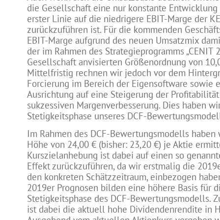
die Gesellschaft eine nur konstante Entwicklung 
erster Linie auf die niedrigere EBIT-Marge der 
zurückzuführen ist. Für die kommenden Geschäfts
EBIT-Marge aufgrund des neuen Umsatzmix dami
der im Rahmen des Strategieprogramms „CENIT 2
Gesellschaft anvisierten Größenordnung von 10,0
Mittelfristig rechnen wir jedoch vor dem Hinterg
Forcierung im Bereich der Eigensoftware sowie e
Ausrichtung auf eine Steigerung der Profitabilität
sukzessiven Margenverbesserung. Dies haben wir
Stetigkeitsphase unseres DCF-Bewertungsmodells
Im Rahmen des DCF-Bewertungsmodells haben wi
Höhe von 24,00 € (bisher: 23,20 €) je Aktie ermitt
Kurszielanhebung ist dabei auf einen so genannte
Effekt zurückzuführen, da wir erstmalig die 2019
den konkreten Schätzzeitraum, einbezogen habe
2019er Prognosen bilden eine höhere Basis für d
Stetigkeitsphase des DCF-Bewertungsmodells. Z
ist dabei die aktuell hohe Dividendenrendite in 