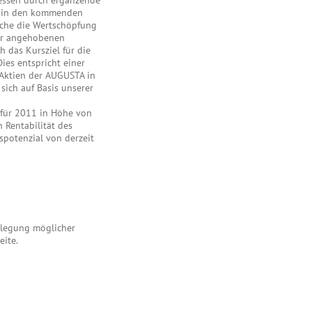
essen durch ergänzende
h in den kommenden
lche die Wertschöpfung
er angehobenen
 das Kursziel für die
ies entspricht einer
Aktien der AUGUSTA in
sich auf Basis unserer
für 2011 in Höhe von
 Rentabilität des
spotenzial von derzeit
enlegung möglicher
eite.