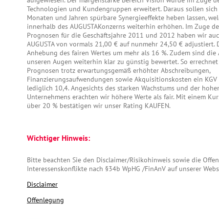
aufgewiesen. Der margenstarke Bereich Vision wurde im Zuge d
Technologien und Kundengruppen erweitert. Daraus sollen sic
Monaten und Jahren spürbare Synergieeffekte heben lassen, we
innerhalb des AUGUSTAKonzerns weiterhin erhöhen. Im Zuge d
Prognosen für die Geschäftsjahre 2011 und 2012 haben wir auch
AUGUSTA von vormals 21,00 € auf nunmehr 24,50 € adjustiert. D
Anhebung des fairen Wertes um mehr als 16 %. Zudem sind die 
unseren Augen weiterhin klar zu günstig bewertet. So errechnet 
Prognosen trotz erwartungsgemäß erhöhter Abschreibungen,
Finanzierungsaufwendungen sowie Akquisitionskosten ein KGV 
lediglich 10,4. Angesichts des starken Wachstums und der hohen
Unternehmens erachten wir höhere Werte als fair. Mit einem Kur
über 20 % bestätigen wir unser Rating KAUFEN.
Wichtiger Hinweis:
Bitte beachten Sie den Disclaimer/Risikohinweis sowie die Off
Interessenskonflikte nach §34b WpHG /FinAnV auf unserer Webs
Disclaimer
Offenlegung