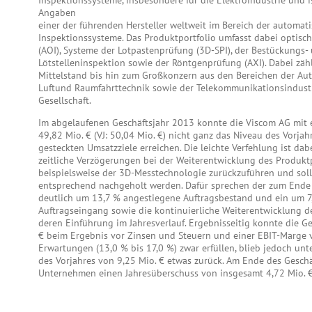
Inspektionssysteme, insbesondere für die Elektroindustrie und 
Angaben
einer der führenden Hersteller weltweit im Bereich der automati
Inspektionssysteme. Das Produktportfolio umfasst dabei optisc
(AOI), Systeme der Lotpastenprüfung (3D-SPI), der Bestückungs-
Lötstelleninspektion sowie der Röntgenprüfung (AXI). Dabei z
Mittelstand bis hin zum Großkonzern aus den Bereichen der Aut
Luftund Raumfahrttechnik sowie der Telekommunikationsindust
Gesellschaft.
Im abgelaufenen Geschäftsjahr 2013 konnte die Viscom AG mit
49,82 Mio. € (VJ: 50,04 Mio. €) nicht ganz das Niveau des Vorjah
gesteckten Umsatzziele erreichen. Die leichte Verfehlung ist dab
zeitliche Verzögerungen bei der Weiterentwicklung des Produktp
beispielsweise der 3D-Messtechnologie zurückzuführen und soll
entsprechend nachgeholt werden. Dafür sprechen der zum Ende
deutlich um 13,7 % angestiegene Auftragsbestand und ein um 7
Auftragseingang sowie die kontinuierliche Weiterentwicklung 
deren Einführung im Jahresverlauf. Ergebnisseitig konnte die Ges
€ beim Ergebnis vor Zinsen und Steuern und einer EBIT-Marge 
Erwartungen (13,0 % bis 17,0 %) zwar erfüllen, blieb jedoch un
des Vorjahres von 9,25 Mio. € etwas zurück. Am Ende des Geschäf
Unternehmen einen Jahresüberschuss von insgesamt 4,72 Mio. € (