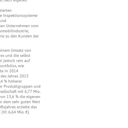
ist nach eigenen
sierten
he Inspektionssysteme
 und
ählen Unternehmen vom
omobilindustrie,
rie zu den Kunden der
 einem Umsatz von
res und die selbst
ei jedoch rein auf
ortfolios, wie
te in 2014
 des Jahres 2013
,4 % höherer
der Produktgruppen und
ellschaft mit 6,77 Mio.
von 13,6 % die eigenen
ter dem sehr guten Wert
tsjahres erzielte das
VJ: 6,64 Mio. €).