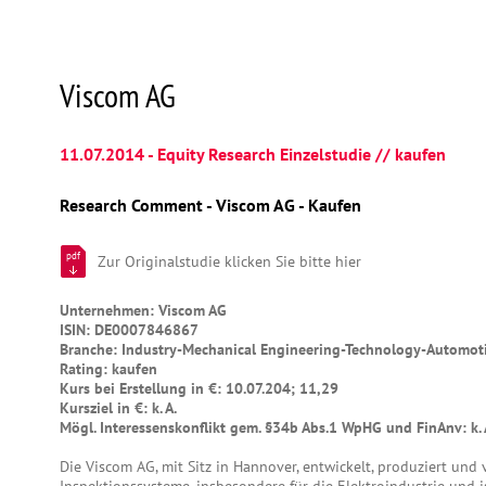
Viscom AG
11.07.2014 - Equity Research Einzelstudie // kaufen
Research Comment - Viscom AG - Kaufen
pdf
Zur Originalstudie klicken Sie bitte hier
Unternehmen: Viscom AG
ISIN: DE0007846867
Branche: Industry-Mechanical Engineering-Technology-Automot
Rating: kaufen
Kurs bei Erstellung in €: 10.07.204; 11,29
Kursziel in €: k. A.
Mögl. Interessenskonflikt gem. §34b Abs.1 WpHG und FinAnv: k. 
Die Viscom AG, mit Sitz in Hannover, entwickelt, produziert und