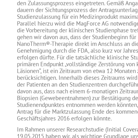
den Zulassungsprozess eingetreten. Gemäß Ang
dauern der Sichtungsprozess der Antragsunterla
Studienzulassung für ein Medizinprodukt maximal
Parallel hierzu wird die MagForce AG notwendi
die Vorbereitung der klinischen Studienphase tref
gehen wir davon aus, dass der Studienbeginn für
NanoTherm®-Therapie direkt im Anschluss an di
Genehmigung durch die FDA, also kurz vor Jahre
erfolgen dürfte. Für die tatsächliche klinische St
primären Endpunkt „vollständige Zerstörung von
Läsionen“, ist ein Zeitraum von etwa 12 Monaten 
berücksichtigen. Innerhalb dieses Zeitraums wir
der Patienten an den Studienzentren durchgeführ
davon aus, dass nach einem 6-monatigen Zeitrau
Biopsien (Gewebeentnahmen) zur Bestätigung de
Studienendpunktes entnommen werden könnten, 
Antrag für die Marktzulassung Ende des komme
Geschäftsjahres 2016 erfolgen könnte.
Im Rahmen unserer Researchstudie (Initial Cove
19.05.2015 haben wir, als wichtige Grundlage un