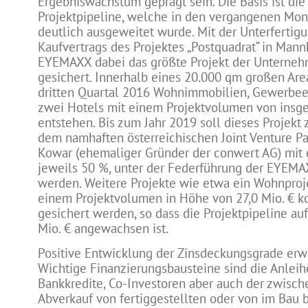
Ergebniswachstum geprägt sein. Die Basis ist di
Projektpipeline, welche in den vergangenen Mo
deutlich ausgeweitet wurde. Mit der Unterfertigu
Kaufvertrags des Projektes „Postquadrat“ in Mann
EYEMAXX dabei das größte Projekt der Unterne
gesichert. Innerhalb eines 20.000 qm großen Are
dritten Quartal 2016 Wohnimmobilien, Gewerbee
zwei Hotels mit einem Projektvolumen von insge
entstehen. Bis zum Jahr 2019 soll dieses Projek
dem namhaften österreichischen Joint Venture Pa
Kowar (ehemaliger Gründer der conwert AG) mit 
jeweils 50 %, unter der Federführung der EYEMA
werden. Weitere Projekte wie etwa ein Wohnproj
einem Projektvolumen in Höhe von 27,0 Mio. € k
gesichert werden, so dass die Projektpipeline au
Mio. € angewachsen ist.
Positive Entwicklung der Zinsdeckungsgrade erw
Wichtige Finanzierungsbausteine sind die Anleih
Bankkredite, Co-Investoren aber auch der zwisch
Abverkauf von fertiggestellten oder von im Bau 