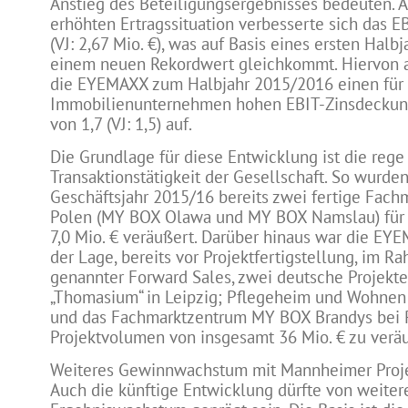
Anstieg des Beteiligungsergebnisses bedeuten. 
erhöhten Ertragssituation verbesserte sich das EB
(VJ: 2,67 Mio. €), was auf Basis eines ersten Halb
einem neuen Rekordwert gleichkommt. Hiervon 
die EYEMAXX zum Halbjahr 2015/2016 einen für
Immobilienunternehmen hohen EBIT-Zinsdeckun
von 1,7 (VJ: 1,5) auf.
Die Grundlage für diese Entwicklung ist die rege
Transaktionstätigkeit der Gesellschaft. So wurde
Geschäftsjahr 2015/16 bereits zwei fertige Fachm
Polen (MY BOX Olawa und MY BOX Namslau) für 
7,0 Mio. € veräußert. Darüber hinaus war die EY
der Lage, bereits vor Projektfertigstellung, im R
genannter Forward Sales, zwei deutsche Projekt
„Thomasium“ in Leipzig; Pflegeheim und Wohnen
und das Fachmarktzentrum MY BOX Brandys bei 
Projektvolumen von insgesamt 36 Mio. € zu verä
Weiteres Gewinnwachstum mit Mannheimer Projek
Auch die künftige Entwicklung dürfte von weite