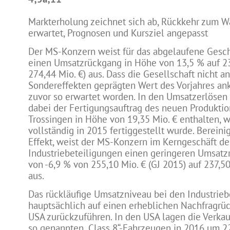
Markterholung zeichnet sich ab, Rückkehr zum 
erwartet, Prognosen und Kursziel angepasst
Der MS-Konzern weist für das abgelaufene Gesch
einen Umsatzrückgang in Höhe von 13,5 % auf 237
274,44 Mio. €) aus. Dass die Gesellschaft nicht a
Sondereffekten geprägten Wert des Vorjahres an
zuvor so erwartet worden. In den Umsatzerlösen 
dabei der Fertigungsauftrag des neuen Produkti
Trossingen in Höhe von 19,35 Mio. € enthalten, 
vollständig in 2015 fertiggestellt wurde. Bereini
Effekt, weist der MS-Konzern im Kerngeschäft de
Industriebeteiligungen einen geringeren Umsat
von -6,9 % von 255,10 Mio. € (GJ 2015) auf 237,50
aus.
Das rückläufige Umsatzniveau bei den Industrieb
hauptsächlich auf einen erheblichen Nachfragrü
USA zurückzuführen. In den USA lagen die Verka
so genannten „Class 8“-Fahrzeugen in 2016 um 2