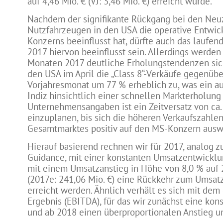
auf 4,46 Mio. € (VJ: 3,46 Mio. €) erreicht wurde.
Nachdem der signifikante Rückgang bei den Neu
Nutzfahrzeugen in den USA die operative Entwic
Konzerns beeinflusst hat, dürfte auch das laufen
2017 hiervon beeinflusst sein. Allerdings werden
Monaten 2017 deutliche Erholungstendenzen sich
den USA im April die „Class 8“-Verkäufe gegenüb
Vorjahresmonat um 77 % erheblich zu, was ein au
Indiz hinsichtlich einer schnellen Markterholung
Unternehmensangaben ist ein Zeitversatz von ca
einzuplanen, bis sich die höheren Verkaufszahle
Gesamtmarktes positiv auf den MS-Konzern ausw
Hierauf basierend rechnen wir für 2017, analog 
Guidance, mit einer konstanten Umsatzentwicklun
mit einem Umsatzanstieg in Höhe von 8,0 % auf 
(2017e: 241,06 Mio. €) eine Rückkehr zum Umsa
erreicht werden. Ähnlich verhält es sich mit dem
Ergebnis (EBITDA), für das wir zunächst eine kon
und ab 2018 einen überproportionalen Anstieg un