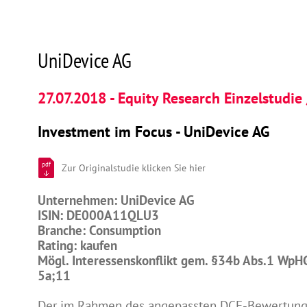
UniDevice AG
27.07.2018 - Equity Research Einzelstudie
Investment im Focus - UniDevice AG
pdf
Zur Originalstudie klicken Sie hier
Unternehmen: UniDevice AG
ISIN: DE000A11QLU3
Branche: Consumption
Rating: kaufen
Mögl. Interessenskonflikt gem. §34b Abs.1 WpH
5a;11
Der im Rahmen des angepassten DCF-Bewertun