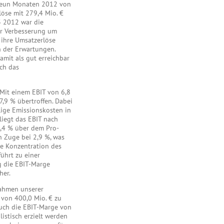
 neun Monaten 2012 von
öse mit 279,4 Mio. €
3 2012 war die
er Verbesserung um
 ihre Umsatzerlöse
n der Erwartungen.
amit als gut erreichbar
ch das
 Mit einem EBIT von 6,8
,9 % übertroffen. Dabei
lige Emissionskosten in
liegt das EBIT nach
1,4 % über dem Pro-
n Zuge bei 2,9 %, was
ie Konzentration des
ührt zu einer
g die EBIT-Marge
her.
Rahmen unserer
von 400,0 Mio. € zu
 Auch die EBIT-Marge von
listisch erzielt werden