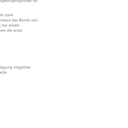
Ergebnisprognosen für
it stark
sniveaus des Bonds von
, bei einem
em die erste
enlegung möglicher
eite.