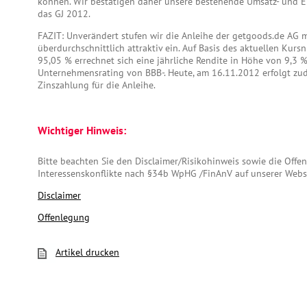
können. Wir bestätigen daher unsere bestehende Umsatz- und 
das GJ 2012.
FAZIT: Unverändert stufen wir die Anleihe der getgoods.de AG m
überdurchschnittlich attraktiv ein. Auf Basis des aktuellen Kur
95,05 % errechnet sich eine jährliche Rendite in Höhe von 9,3 %
Unternehmensrating von BBB-. Heute, am 16.11.2012 erfolgt zud
Zinszahlung für die Anleihe.
Wichtiger Hinweis:
Bitte beachten Sie den Disclaimer/Risikohinweis sowie die Off
Interessenskonflikte nach §34b WpHG /FinAnV auf unserer Webs
Disclaimer
Offenlegung
Artikel drucken