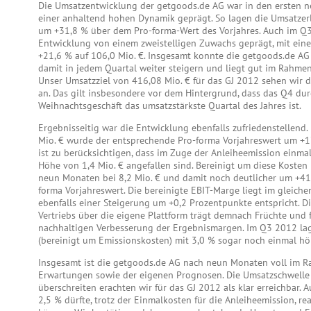
Die Umsatzentwicklung der getgoods.de AG war in den ersten
einer anhaltend hohen Dynamik geprägt. So lagen die Umsatzerl
um +31,8 % über dem Pro-forma-Wert des Vorjahres. Auch im Q
Entwicklung von einem zweistelligen Zuwachs geprägt, mit ein
+21,6 % auf 106,0 Mio. €. Insgesamt konnte die getgoods.de AG
damit in jedem Quartal weiter steigern und liegt gut im Rahme
Unser Umsatzziel von 416,08 Mio. € für das GJ 2012 sehen wir d
an. Das gilt insbesondere vor dem Hintergrund, dass das Q4 dur
Weihnachtsgeschäft das umsatzstärkste Quartal des Jahres ist.
Ergebnisseitig war die Entwicklung ebenfalls zufriedenstellend.
Mio. € wurde der entsprechende Pro-forma Vorjahreswert um +17
ist zu berücksichtigen, dass im Zuge der Anleiheemission einma
Höhe von 1,4 Mio. € angefallen sind. Bereinigt um diese Kosten 
neun Monaten bei 8,2 Mio. € und damit noch deutlicher um +4
forma Vorjahreswert. Die bereinigte EBIT-Marge liegt im gleiche
ebenfalls einer Steigerung um +0,2 Prozentpunkte entspricht. D
Vertriebs über die eigene Plattform trägt demnach Früchte und f
nachhaltigen Verbesserung der Ergebnismargen. Im Q3 2012 la
(bereinigt um Emissionskosten) mit 3,0 % sogar noch einmal hö
Insgesamt ist die getgoods.de AG nach neun Monaten voll im 
Erwartungen sowie der eigenen Prognosen. Die Umsatzschwelle 
überschreiten erachten wir für das GJ 2012 als klar erreichbar.
2,5 % dürfte, trotz der Einmalkosten für die Anleiheemission, rea