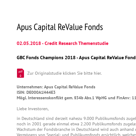
Apus Capital ReValue Fonds
02.05.2018 - Credit Research Themenstudie
GBC Fonds Champions 2018 - Apus Capital ReValue Fond
pdf
Zur Originalstudie klicken Sie bitte hier.
Unternehmen: Apus Capital ReValue Fonds
ISIN: DE000A1H44E3
Mögl. Interessenskonflikt gem. §34b Abs.1 WpHG und FinAnv: 1
Liebe Investoren,
in Deutschland sind derzeit nahezu 9.000 Publikumsfonds zuge
noch in 2001 gerade einmal etwa 2.200 Publikumsfonds zugelas
Wachstum der Fondsbranche in Deutschland wird auch anhand 
Vermögens von Spezial- und Publikumsfonds ersichtlich, welch