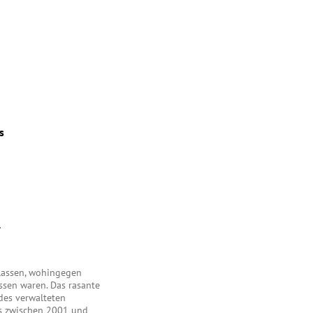
s
1
lassen, wohingegen
sen waren. Das rasante
des verwalteten
es zwischen 2001 und