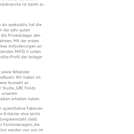
ondsbranche ist damit zu
als spekulativ, hat die
 der sehr guten
 die Privatanleger den
ahmen. Mit der ersten
 etwa Anforderungen an
ltenden MiFID II sollen
dite-Profil der Anleger
 sowie fehlender
efeuert. Wir haben im
ene Auswahl an
 Studie „GBC Fonds
h unserem
alken erhalten haben.
h quantitative Faktoren
 Kriterien eine leicht
tungskennzahl stellt
es Fondsmanagers, die
ation werden von uns im