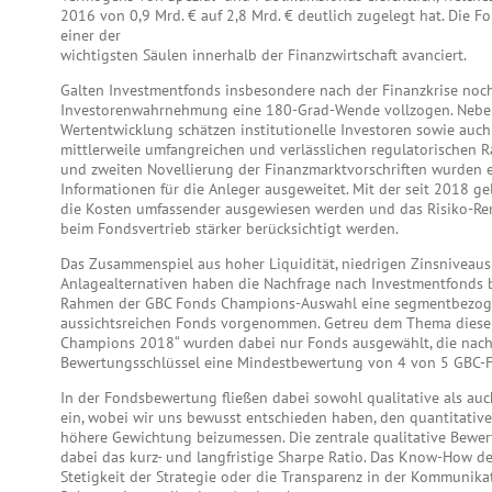
2016 von 0,9 Mrd. € auf 2,8 Mrd. € deutlich zugelegt hat. Die F
einer der
wichtigsten Säulen innerhalb der Finanzwirtschaft avanciert.
Galten Investmentfonds insbesondere nach der Finanzkrise noch 
Investorenwahrnehmung eine 180-Grad-Wende vollzogen. Neben
Wertentwicklung schätzen institutionelle Investoren sowie auch
mittlerweile umfangreichen und verlässlichen regulatorischen R
und zweiten Novellierung der Finanzmarktvorschriften wurden
Informationen für die Anleger ausgeweitet. Mit der seit 2018 ge
die Kosten umfassender ausgewiesen werden und das Risiko-Ren
beim Fondsvertrieb stärker berücksichtigt werden.
Das Zusammenspiel aus hoher Liquidität, niedrigen Zinsniveaus
Anlagealternativen haben die Nachfrage nach Investmentfonds b
Rahmen der GBC Fonds Champions-Auswahl eine segmentbezog
aussichtsreichen Fonds vorgenommen. Getreu dem Thema dieser
Champions 2018“ wurden dabei nur Fonds ausgewählt, die nac
Bewertungsschlüssel eine Mindestbewertung von 4 von 5 GBC-F
In der Fondsbewertung fließen dabei sowohl qualitative als auc
ein, wobei wir uns bewusst entschieden haben, den quantitativen
höhere Gewichtung beizumessen. Die zentrale qualitative Bewer
dabei das kurz- und langfristige Sharpe Ratio. Das Know-How d
Stetigkeit der Strategie oder die Transparenz in der Kommunik