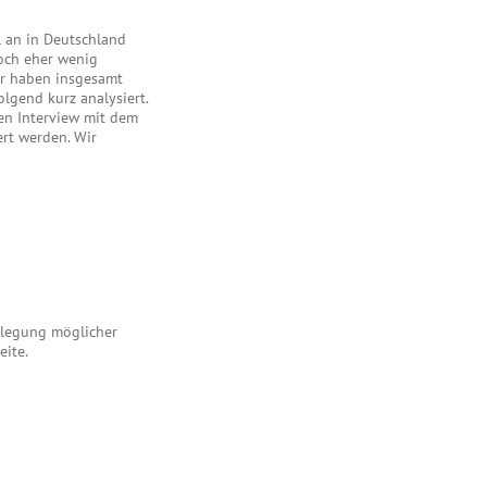
l an in Deutschland
och eher wenig
ir haben insgesamt
lgend kurz analysiert.
en Interview mit dem
rt werden. Wir
enlegung möglicher
eite.