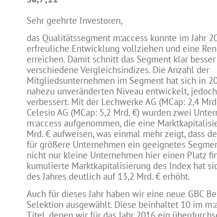
Sehr geehrte Investoren,
das Qualitätssegment m:access konnte im Jahr 2
erfreuliche Entwicklung vollziehen und eine Ren
erreichen. Damit schnitt das Segment klar besser
verschiedene Vergleichsindizes. Die Anzahl der
Mitgliedsunternehmen im Segment hat sich in 2
nahezu unveränderten Niveau entwickelt, jedoch 
verbessert. Mit der Lechwerke AG (MCap: 2,4 Mrd.
Celesio AG (MCap: 5,2 Mrd. €) wurden zwei Unte
m:access aufgenommen, die eine Marktkapitalisi
Mrd. € aufweisen, was einmal mehr zeigt, dass d
für größere Unternehmen ein geeignetes Segmen
nicht nur kleine Unternehmen hier einen Platz fi
kumulierte Marktkapitalisierung des Index hat si
des Jahres deutlich auf 13,2 Mrd. € erhöht.
Auch für dieses Jahr haben wir eine neue GBC Be
Selektion ausgewählt. Diese beinhaltet 10 im m:
Titel, denen wir für das Jahr 2016 ein überdurchs