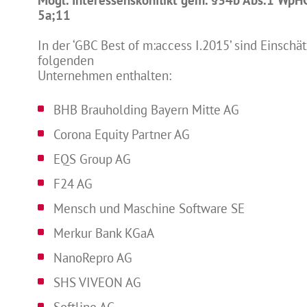
Mögl. Interessenskonflikt gem. §34b Abs.1 WpH
5a;11
In der ‘GBC Best of m:access I.2015’ sind Einsch
folgenden
Unternehmen enthalten:
BHB Brauholding Bayern Mitte AG
Corona Equity Partner AG
EQS Group AG
F24 AG
Mensch und Maschine Software SE
Merkur Bank KGaA
NanoRepro AG
SHS VIVEON AG