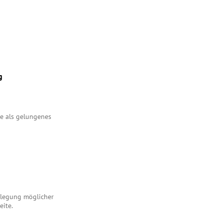
g
e als gelungenes
enlegung möglicher
eite.