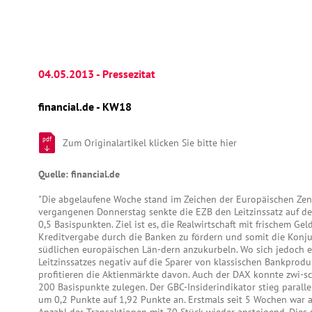
04.05.2013 - Pressezitat
financial.de - KW18
pdf
Zum Originalartikel klicken Sie bitte hier
Quelle: financial.de
"Die abgelaufene Woche stand im Zeichen der Europäischen Zen
vergangenen Donnerstag senkte die EZB den Leitzinssatz auf de
0,5 Basispunkten. Ziel ist es, die Realwirtschaft mit frischem Gel
Kreditvergabe durch die Banken zu fördern und somit die Konj
südlichen europäischen Län-dern anzukurbeln. Wo sich jedoch 
Leitzinssatzes negativ auf die Sparer von klassischen Bankprodu
profitieren die Aktienmärkte davon. Auch der DAX konnte zwi-s
200 Basispunkte zulegen. Der GBC-Insiderindikator stieg paralle
um 0,2 Punkte auf 1,92 Punkte an. Erstmals seit 5 Wochen war 