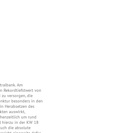
tralbank. Am
n Rekordtiefstwert von
d zu versorgen, die
unktur besonders in den
ein Herabsetzen des
kten auswirkt,
chenzeitlich um rund
l hierzu in der KW 18
auch die absolute