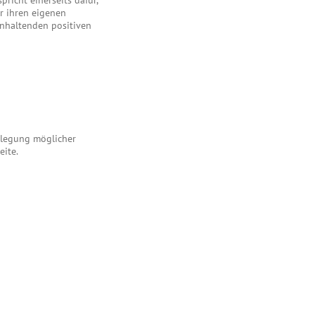
richt einerseits dafür,
r ihren eigenen
anhaltenden positiven
enlegung möglicher
eite.