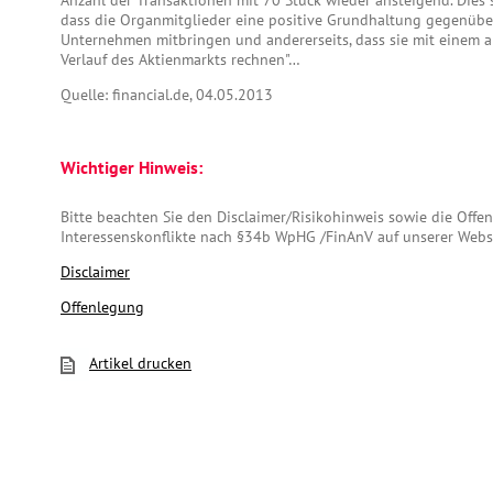
Anzahl der Transaktionen mit 70 Stück wieder ansteigend. Dies sp
dass die Organmitglieder eine positive Grundhaltung gegenübe
Unternehmen mitbringen und andererseits, dass sie mit einem 
Verlauf des Aktienmarkts rechnen"…
Quelle: financial.de, 04.05.2013
Wichtiger Hinweis:
Bitte beachten Sie den Disclaimer/Risikohinweis sowie die Off
Interessenskonflikte nach §34b WpHG /FinAnV auf unserer Webs
Disclaimer
Offenlegung
Artikel drucken