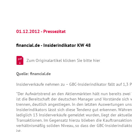
01.12.2012 - Pressezitat
financial.de - Insiderindikator KW 48
pdf
Zum Originalartikel klicken Sie bitte hier
Quelle: financial.de
Insiderverkäufe nehmen zu – GBC-Insiderindikator fällt auf 1,3 
"Der Aufwärtstrend an den Aktienmärkten hält nun bereits zwei 
ist die Bereitschaft der deutschen Manager und Vorstände sich 
trennen, deutlich angestiegen. In den letzten Auswertungen uns
Insiderindikators lässt sich diese Tendenz gut erkennen. Währ
lediglich 13 Insiderverkäufe gemeldet wurden, liegt der aktuell
Transaktionen. Im Gegensatz hierzu blieben die Kauftransaktio
verhältnismäßig soliden Niveau, so dass der GBC-Insiderindiakto
ist.