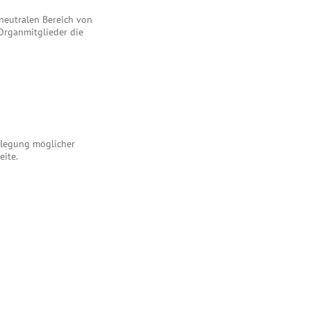
 neutralen Bereich von
 Organmitglieder die
enlegung möglicher
eite.