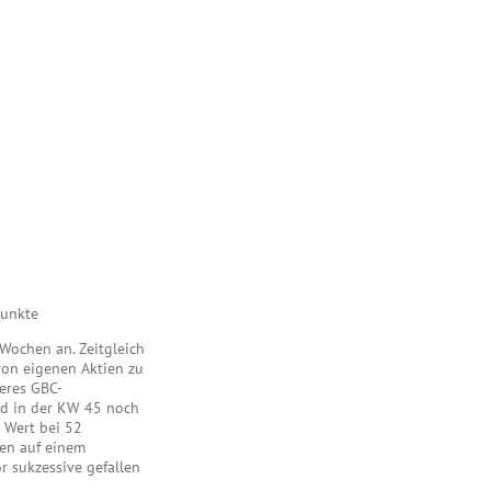
Punkte
Wochen an. Zeitgleich
von eigenen Aktien zu
eres GBC-
end in der KW 45 noch
e Wert bei 52
nen auf einem
r sukzessive gefallen