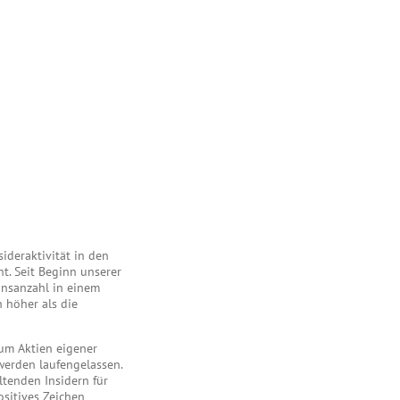
ideraktivität in den
ht. Seit Beginn unserer
onsanzahl in einem
 höher als die
um Aktien eigener
werden laufengelassen.
ltenden Insidern für
ositives Zeichen