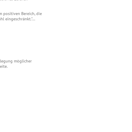
m positiven Bereich, die
hl eingeschränkt."…
enlegung möglicher
eite.