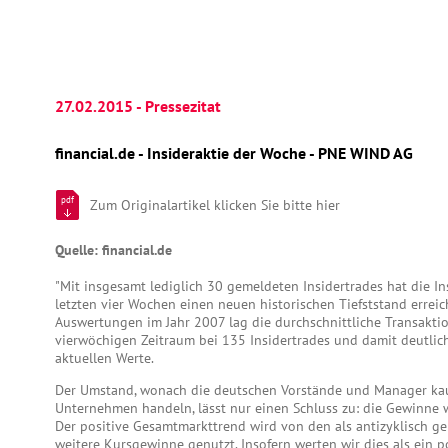
27.02.2015 - Pressezitat
financial.de - Insideraktie der Woche - PNE WIND AG
pdf
Zum Originalartikel klicken Sie bitte hier
Quelle: financial.de
"Mit insgesamt lediglich 30 gemeldeten Insidertrades hat die Ins
letzten vier Wochen einen neuen historischen Tiefststand erreic
Auswertungen im Jahr 2007 lag die durchschnittliche Transakti
vierwöchigen Zeitraum bei 135 Insidertrades und damit deutlich
aktuellen Werte.
Der Umstand, wonach die deutschen Vorstände und Manager ka
Unternehmen handeln, lässt nur einen Schluss zu: die Gewinne 
Der positive Gesamtmarkttrend wird von den als antizyklisch ge
weitere Kursgewinne genutzt. Insofern werten wir dies als ein p