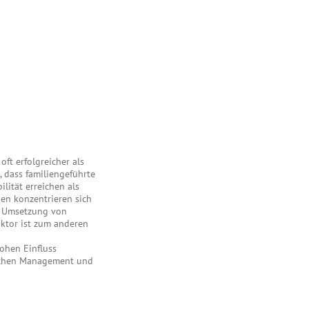
ft erfolgreicher als
 dass familiengeführte
lität erreichen als
nen konzentrieren sich
ie Umsetzung von
aktor ist zum anderen
ohen Einfluss
ischen Management und