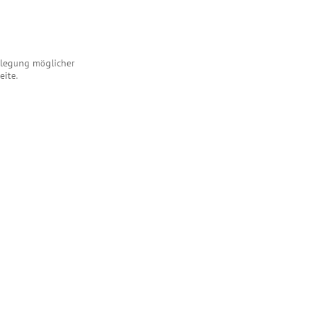
enlegung möglicher
eite.