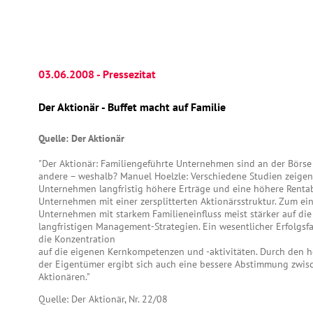
03.06.2008 - Pressezitat
Der Aktionär - Buffet macht auf Familie
Quelle: Der Aktionär
"Der Aktionär: Familiengeführte Unternehmen sind an der Börse o
andere – weshalb? Manuel Hoelzle: Verschiedene Studien zeigen,
Unternehmen langfristig höhere Erträge und eine höhere Rentabi
Unternehmen mit einer zersplitterten Aktionärsstruktur. Zum ei
Unternehmen mit starkem Familieneinfluss meist stärker auf d
langfristigen Management-Strategien. Ein wesentlicher Erfolgsf
die Konzentration
auf die eigenen Kernkompetenzen und -aktivitäten. Durch den h
der Eigentümer ergibt sich auch eine bessere Abstimmung zw
Aktionären."
Quelle: Der Aktionär, Nr. 22/08