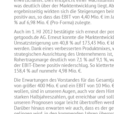
erwirtschaftet. Dies entspricht einer Wachstumsr
was deutlich über der Marktentwicklung liegt. A
ergebnisseitig wirkten sich die Steigerungen be
positiv aus, so dass das EBIT von 4,40 Mio. € im 
% auf 6,98 Mio. € (Pro-Forma) zulegte.
Auch im 1. HJ 2012 bestätigte sich erneut der pos
getgoods.de AG. Erneut konnte die Marktentwickl
Umsatzsteigerung um 40,8 % auf 173,43 Mio. € kl
werden. Dank eines verbesserten Produktmixes, w
strategischen Ausrichtung des Unternehmens ist, 
Rohertragsmarge deutlich von 7,1 % auf 9,1 %, w
der EBIT-Ebene positiv niederschlug. So klettert
158,4 % auf nunmehr 4,98 Mio. €.
Die Erwartungen des Vorstandes für das Gesamtj
von größer 400 Mio. € und ein EBIT von 10 Mio. €
wollen, sind in unseren Augen, auch vor dem Hin
starken Halbjahreszahlen, gut erreichbar und so
unseren Prognosen sogar leicht übertroffen wer
Darüber hinaus erwarten wir auch, dass es der g
gelingen wird, in den kommenden Jahren überpr