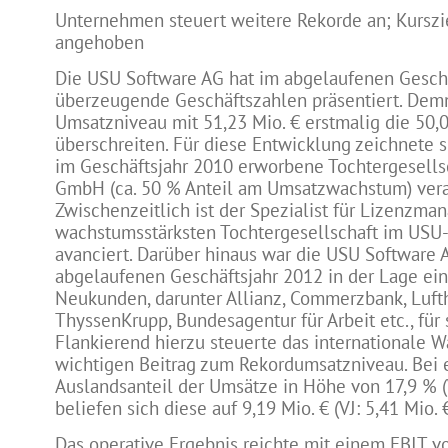
Unternehmen steuert weitere Rekorde an; Kurszie
angehoben
Die USU Software AG hat im abgelaufenen Geschä
überzeugende Geschäftszahlen präsentiert. Dem
Umsatzniveau mit 51,23 Mio. € erstmalig die 50,
überschreiten. Für diese Entwicklung zeichnete si
im Geschäftsjahr 2010 erworbene Tochtergesells
GmbH (ca. 50 % Anteil am Umsatzwachstum) vera
Zwischenzeitlich ist der Spezialist für Lizenzma
wachstumsstärksten Tochtergesellschaft im US
avanciert. Darüber hinaus war die USU Software 
abgelaufenen Geschäftsjahr 2012 in der Lage ei
Neukunden, darunter Allianz, Commerzbank, Luft
ThyssenKrupp, Bundesagentur für Arbeit etc., für
Flankierend hierzu steuerte das internationale 
wichtigen Beitrag zum Rekordumsatzniveau. Bei
Auslandsanteil der Umsätze in Höhe von 17,9 % (
beliefen sich diese auf 9,19 Mio. € (VJ: 5,41 Mio. €
Das operative Ergebnis reichte mit einem EBIT von