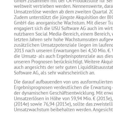
GmbH zusammen mit der CA-Produktsuite für Se
weltweit vertrieben werden. Nennenswerte, dara
Umsatzerlöse werden ab dem zweiten Quartal 20
Zudem unterstützt die jüngste Akquisition der BI
GmbH das anorganische Wachstum. Mit dieser Tr
engagiert sich die USU Software AG auch im wirt
nutzbaren Social Media-Bereich, einem Bereich, 
letzten Jahren sehr hohe Wachstumsraten aufgew
zusätzlichen Umsatzpotenziale liegen im laufen
2013 nach unseren Erwartungen bei 4,50 Mio. €.
die Umsatz- als auch Ergebnispotenziale aus dies
unseren Prognosen berücksichtigt. Weitere Akquis
auch angesichts der sehr guten Liquiditätsausst
Software AG, als sehr wahrscheinlich an.
Die darauf aufbauenden von uns ausformulierten
Ergebnisprognosen verdeutlichen die Erwartung 
der dynamischen Geschäftsentwicklung. Mit erw
Umsatzerlösen in Höhe von 59,94 Mio. € (2013e),
(2014e) sowie 76,94 (2015e), sollte das zweistell
Umsatzwachstum beibehalten werden. Angesichts