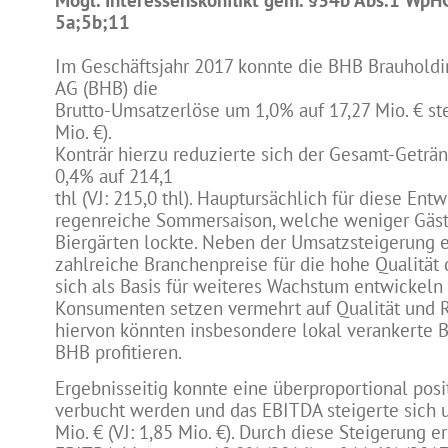
Mögl. Interessenskonflikt gem. §34b Abs.1 WpH
5a;5b;11
Im Geschäftsjahr 2017 konnte die BHB Brauholdi
AG (BHB) die
Brutto-Umsatzerlöse um 1,0% auf 17,27 Mio. € ste
Mio. €).
Konträr hierzu reduzierte sich der Gesamt-Geträ
0,4% auf 214,1
thl (VJ: 215,0 thl). Hauptursächlich für diese Ent
regenreiche Sommersaison, welche weniger Gäst
Biergärten lockte. Neben der Umsatzsteigerung e
zahlreiche Branchenpreise für die hohe Qualität 
sich als Basis für weiteres Wachstum entwickeln
Konsumenten setzen vermehrt auf Qualität und R
hiervon könnten insbesondere lokal verankerte B
BHB profitieren.
Ergebnisseitig konnte eine überproportional pos
verbucht werden und das EBITDA steigerte sich 
Mio. € (VJ: 1,85 Mio. €). Durch diese Steigerung e