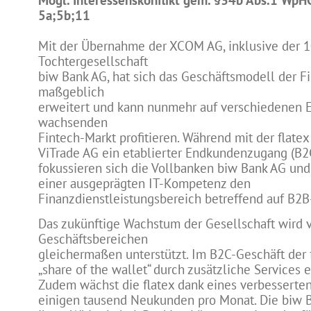
Mögl. Interessenskonflikt gem. §34b Abs.1 WpH
5a;5b;11
Mit der Übernahme der XCOM AG, inklusive der 
Tochtergesellschaft
biw Bank AG, hat sich das Geschäftsmodell der F
maßgeblich
erweitert und kann nunmehr auf verschiedenen 
wachsenden
Fintech-Markt profitieren. Während mit der flate
ViTrade AG ein etablierter Endkundenzugang (B2C
fokussieren sich die Vollbanken biw Bank AG un
einer ausgeprägten IT-Kompetenz den
Finanzdienstleistungsbereich betreffend auf B2B
Das zukünftige Wachstum der Gesellschaft wird 
Geschäftsbereichen
gleichermaßen unterstützt. Im B2C-Geschäft der f
„share of the wallet“ durch zusätzliche Services 
Zudem wächst die flatex dank eines verbesserte
einigen tausend Neukunden pro Monat. Die biw B