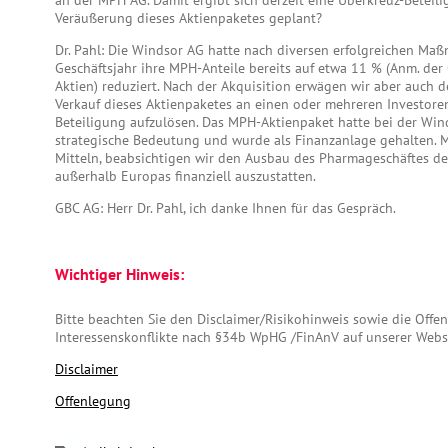
an der MPH AG. Damit ergibt sich derzeit eine Überkreuz-Beteilig
Veräußerung dieses Aktienpaketes geplant?
Dr. Pahl: Die Windsor AG hatte nach diversen erfolgreichen M
Geschäftsjahr ihre MPH-Anteile bereits auf etwa 11 % (Anm. der 
Aktien) reduziert. Nach der Akquisition erwägen wir aber auch 
Verkauf dieses Aktienpaketes an einen oder mehreren Investore
Beteiligung aufzulösen. Das MPH-Aktienpaket hatte bei der Win
strategische Bedeutung und wurde als Finanzanlage gehalten. 
Mitteln, beabsichtigen wir den Ausbau des Pharmageschäftes d
außerhalb Europas finanziell auszustatten.
GBC AG: Herr Dr. Pahl, ich danke Ihnen für das Gespräch.
Wichtiger Hinweis:
Bitte beachten Sie den Disclaimer/Risikohinweis sowie die Off
Interessenskonflikte nach §34b WpHG /FinAnV auf unserer Webs
Disclaimer
Offenlegung