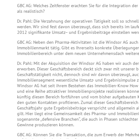
GBC AG: Welches Zeitfenster erachten Sie für die Integration de
als realistisch?
Dr. Pahl: Die Verzahnung der operativen Tätigkeit soll so schne
werden. Wir sind fest davon überzeugt, dass sich bereits im lau
2012 signifikante Umsatz– und Ergebnisbeiträge einstellen wer
GBC AG: Neben den Pharma-Aktivitäten ist die Windsor AG auch 
Immobilienmarkt tätig. Gibt es Ihrerseits konkrete Überlegungen
Immobilienbereich unter dem neuen Unternehmensdach weiteren
Dr. Pahl: Mit der Akquisition der Windsor AG haben wir auch d
erworben. Dieser Geschäftsbereich deckt sich zwar mit unserer b
Geschäftstätigkeit nicht, dennoch sind wir davon überzeugt, au
Immobiliensegment wesentliche Umsatz- und Ergebnisimpulse zu
Windsor AG hat seit ihrem Bestehen das Immobilien-Know How
und eine Reihe attraktiver Immobilienprojekte realisieren könn
künftig diesen Bereich fortführen und vom bisher aufgebaute
den guten Kontakten profitieren. Zumal dieser Geschäftsbereich
Geschäftsjahr gute Ergebnisbeiträge verspricht und allgemein a
gilt. Hier liegt eine Gemeinsamkeit des Pharma- und Immobilien
sogenannte „defensive Branchen“, die auch in Phasen schlechter
Gewinne produzieren können.
GBC AG: Können Sie die Transaktion, die zum Erwerb der Mehrh