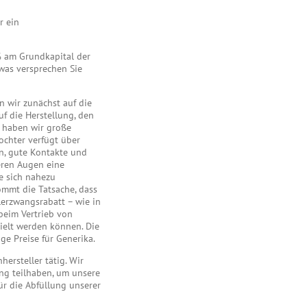
r ein
% am Grundkapital der
was versprechen Sie
n wir zunächst auf die
f die Herstellung, den
, haben wir große
ochter verfügt über
n, gute Kontakte und
eren Augen eine
e sich nahezu
kommt die Tatsache, dass
erzwangsrabatt – wie in
beim Vertrieb von
ielt werden können. Die
ge Preise für Generika.
hersteller tätig. Wir
ng teilhaben, um unsere
ür die Abfüllung unserer