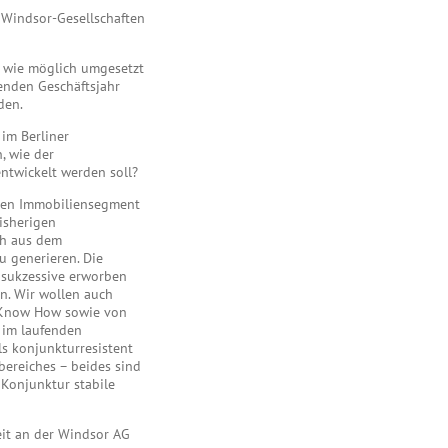
r Windsor-Gesellschaften
ll wie möglich umgesetzt
fenden Geschäftsjahr
den.
im Berliner
, wie der
twickelt werden soll?
eren Immobiliensegment
isherigen
ch aus dem
 generieren. Die
 sukzessive erworben
en. Wir wollen auch
n Know How sowie von
 im laufenden
ls konjunkturresistent
bereiches – beides sind
 Konjunktur stabile
eit an der Windsor AG