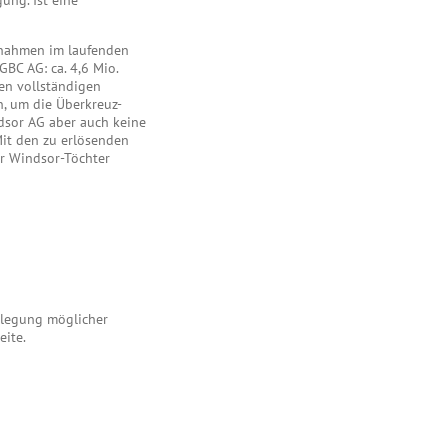
ung. Ist eine
aßnahmen im laufenden
GBC AG: ca. 4,6 Mio.
den vollständigen
n, um die Überkreuz-
dsor AG aber auch keine
Mit den zu erlösenden
er Windsor-Töchter
enlegung möglicher
eite.