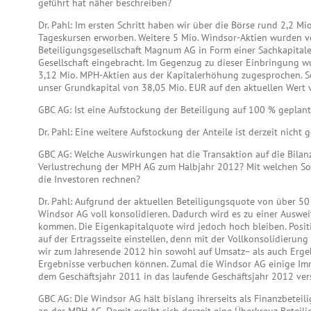
geführt hat näher beschreiben?
Dr. Pahl: Im ersten Schritt haben wir über die Börse rund 2,2 Mi
Tageskursen erworben. Weitere 5 Mio. Windsor-Aktien wurden v
Beteiligungsgesellschaft Magnum AG in Form einer Sachkapital
Gesellschaft eingebracht. Im Gegenzug zu dieser Einbringung
3,12 Mio. MPH-Aktien aus der Kapitalerhöhung zugesprochen. S
unser Grundkapital von 38,05 Mio. EUR auf den aktuellen Wert 
GBC AG: Ist eine Aufstockung der Beteiligung auf 100 % geplant
Dr. Pahl: Eine weitere Aufstockung der Anteile ist derzeit nicht g
GBC AG: Welche Auswirkungen hat die Transaktion auf die Bila
Verlustrechung der MPH AG zum Halbjahr 2012? Mit welchen S
die Investoren rechnen?
Dr. Pahl: Aufgrund der aktuellen Beteiligungsquote von über 5
Windsor AG voll konsolidieren. Dadurch wird es zu einer Ausw
kommen. Die Eigenkapitalquote wird jedoch hoch bleiben. Positi
auf der Ertragsseite einstellen, denn mit der Vollkonsolidieru
wir zum Jahresende 2012 hin sowohl auf Umsatz– als auch Erge
Ergebnisse verbuchen können. Zumal die Windsor AG einige Im
dem Geschäftsjahr 2011 in das laufende Geschäftsjahr 2012 ver
GBC AG: Die Windsor AG hält bislang ihrerseits als Finanzbeteil