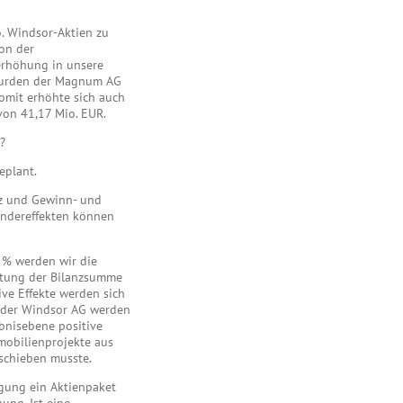
o. Windsor-Aktien zu
on der
erhöhung in unsere
 wurden der Magnum AG
omit erhöhte sich auch
von 41,17 Mio. EUR.
?
eplant.
nz und Gewinn- und
ondereffekten können
0 % werden wir die
eitung der Bilanzsumme
ve Effekte werden sich
ng der Windsor AG werden
bnisebene positive
mobilienprojekte aus
schieben musste.
igung ein Aktienpaket