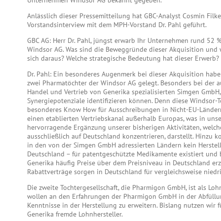
Unternehmen Windsor AG bekannt gegeben.
Anlässlich dieser Pressemitteilung hat GBC-Analyst Cosmin Filke
Vorstandsinterview mit dem MPH-Vorstand Dr. Pahl geführt.
GBC AG: Herr Dr. Pahl, jüngst erwarb Ihr Unternehmen rund 52 
Windsor AG. Was sind die Beweggründe dieser Akquisition und 
sich daraus? Welche strategische Bedeutung hat dieser Erwerb?
Dr. Pahl: Ein besonderes Augenmerk bei dieser Akquisition habe
zwei Pharmatöchter der Windsor AG gelegt. Besonders bei der au
Handel und Vertrieb von Generika spezialisierten Simgen GmbH
Synergiepotenziale identifizieren können. Denn diese Windsor-T
besonderes Know How für Ausschreibungen in Nicht-EU-Länder
einen etablierten Vertriebskanal außerhalb Europas, was in uns
hervorragende Ergänzung unserer bisherigen Aktivitäten, welch
ausschließlich auf Deutschland konzentrieren, darstellt. Hinzu 
in den von der Simgen GmbH adressierten Ländern kein Herstell
Deutschland – für patentgeschützte Medikamente existiert und 
Generika häufig Preise über dem Preisniveau in Deutschland erz
Rabattverträge sorgen in Deutschland für vergleichsweise niedri
Die zweite Tochtergesellschaft, die Pharmigon GmbH, ist als Lohn
wollen an den Erfahrungen der Pharmigon GmbH in der Abfüllu
Kenntnisse in der Herstellung zu erweitern. Bislang nutzen wir f
Generika fremde Lohnhersteller.