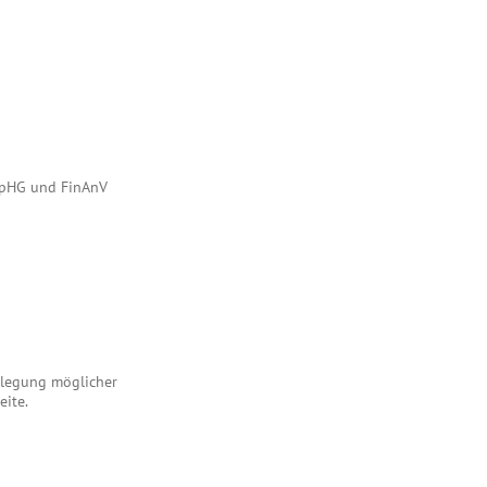
 WpHG und FinAnV
enlegung möglicher
eite.