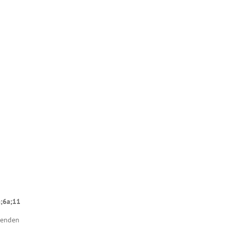
a;6a;11
lgenden