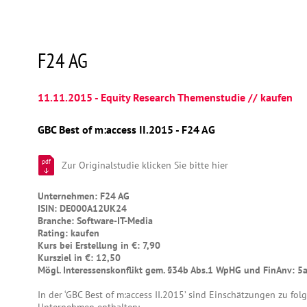
F24 AG
11.11.2015 - Equity Research Themenstudie // kaufen
GBC Best of m:access II.2015 - F24 AG
pdf
Zur Originalstudie klicken Sie bitte hier
Unternehmen: F24 AG
ISIN: DE000A12UK24
Branche: Software-IT-Media
Rating: kaufen
Kurs bei Erstellung in €: 7,90
Kursziel in €: 12,50
Mögl. Interessenskonflikt gem. §34b Abs.1 WpHG und FinAnv: 5
In der ‘GBC Best of m:access II.2015’ sind Einschätzungen zu fo