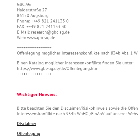
GBC AG
Halderstraße 27
86150 Augsburg
Phone: ++49 821 241133 0
FAX: ++49 821 241133 30
E-Mail: research@gbc-ag.de
Web: www.gbc-ag.de
++++++++++++++++
Offenlegung möglicher Interessenskonflikte nach §34b Abs. 1
Einen Katalog möglicher Interessenkonflikte finden Sie unter:
https://www.gbc-ag.de/de/Offenlegung.htm
++++++++++++++++
Wichtiger Hinweis:
Bitte beachten Sie den Disclaimer/Risikohinweis sowie die Off
Interessenskonflikte nach §34b WpHG /FinAnV auf unserer Webs
Disclaimer
Offenlegung