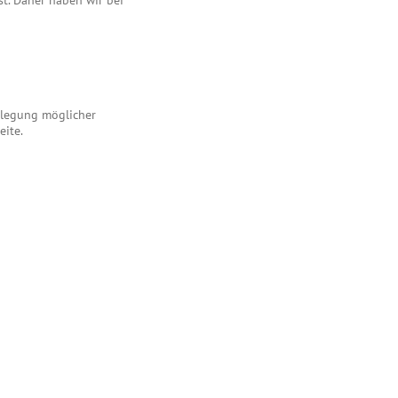
st. Daher haben wir bei
enlegung möglicher
eite.