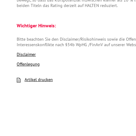
bewegt, so dass das Kurspotenzial inzwischen kleiner als 10 % i
beiden Titeln das Rating derzeit auf HALTEN reduziert.
Wichtiger Hinweis:
Bitte beachten Sie den Disclaimer/Risikohinweis sowie die Off
Interessenskonflikte nach §34b WpHG /FinAnV auf unserer Webs
Disclaimer
Offenlegung
Artikel drucken