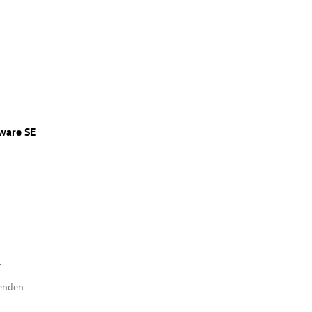
tware SE
1
genden