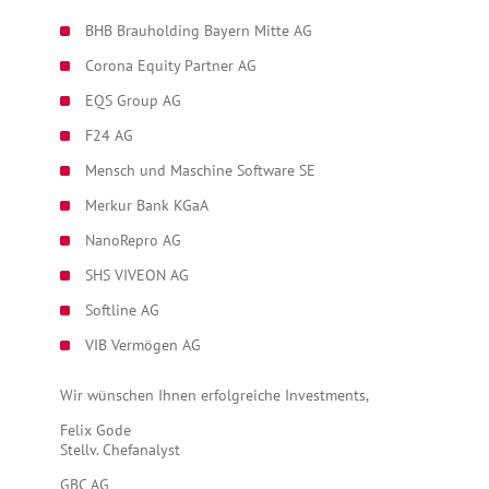
BHB Brauholding Bayern Mitte AG
Corona Equity Partner AG
EQS Group AG
F24 AG
Mensch und Maschine Software SE
Merkur Bank KGaA
NanoRepro AG
SHS VIVEON AG
Softline AG
VIB Vermögen AG
Wir wünschen Ihnen erfolgreiche Investments,
Felix Gode
Stellv. Chefanalyst
GBC AG