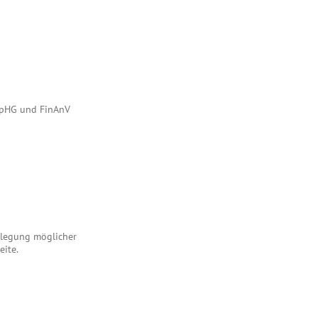
 WpHG und FinAnV
enlegung möglicher
eite.