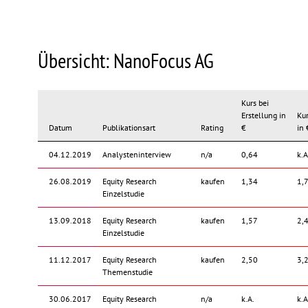
Übersicht: NanoFocus AG
Kurs bei
Erstellung in
Kur
Datum
Publikationsart
Rating
€
in 
04.12.2019
Analysteninterview
n/a
0,64
k.A
26.08.2019
Equity Research
kaufen
1,34
1,
Einzelstudie
13.09.2018
Equity Research
kaufen
1,57
2,
Einzelstudie
11.12.2017
Equity Research
kaufen
2,50
3,
Themenstudie
30.06.2017
Equity Research
n/a
k.A.
k.A