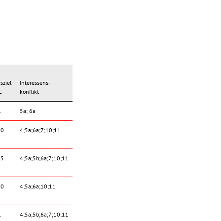
sziel
Interessens-
€
konflikt
.
5a; 6a
70
4;5a;6a;7;10;11
45
4;5a;5b;6a;7;10;11
20
4;5a;6a;10;11
.
4;5a;5b;6a;7;10;11