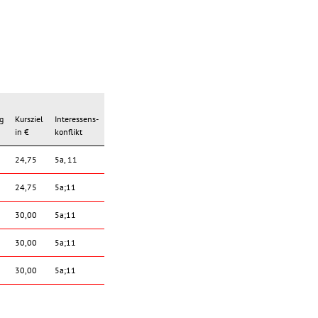
g
Kursziel
Interessens-
in €
konflikt
24,75
5a, 11
24,75
5a;11
30,00
5a;11
30,00
5a;11
30,00
5a;11