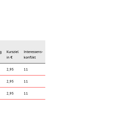
g
Kursziel
Interessens-
in €
konflikt
2,95
11
2,95
11
2,95
11