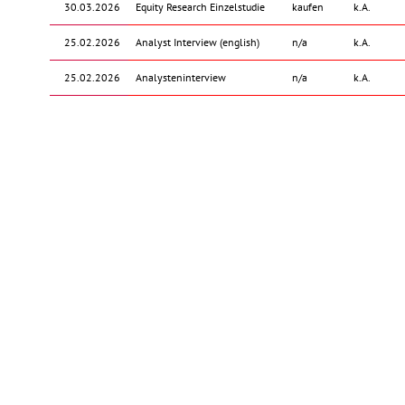
30.03.2026
Equity Research Einzelstudie
kaufen
k.A.
25.02.2026
Analyst Interview (english)
n/a
k.A.
25.02.2026
Analysteninterview
n/a
k.A.